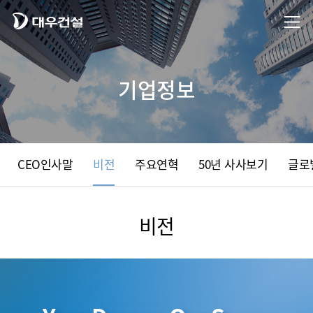
기업정보
CEO인사말
비전
주요연혁
50년 사사보기
글로
비전